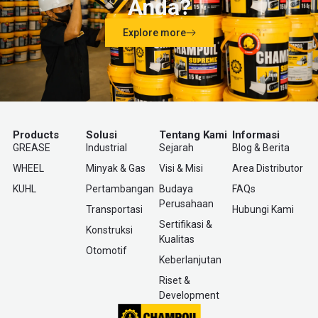
Anda?
Explore more
Products
Solusi
Tentang Kami
Informasi
GREASE
Industrial
Sejarah
Blog & Berita
WHEEL
Minyak & Gas
Visi & Misi
Area Distributor
KUHL
Pertambangan
Budaya
FAQs
Perusahaan
Transportasi
Hubungi Kami
Sertifikasi &
Konstruksi
Kualitas
Otomotif
Keberlanjutan
Riset &
Development