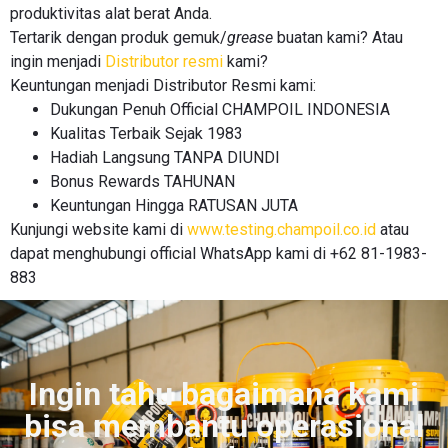
produktivitas alat berat Anda.
Tertarik dengan produk gemuk/
grease
buatan kami? Atau
ingin menjadi
Distributor resmi
kami?
Keuntungan menjadi Distributor Resmi kami:
Dukungan Penuh Official CHAMPOIL INDONESIA
Kualitas Terbaik Sejak 1983
Hadiah Langsung TANPA DIUNDI
Bonus Rewards TAHUNAN
Keuntungan Hingga RATUSAN JUTA
Kunjungi website kami di
www.testing.champoil.co.id
atau
dapat menghubungi official WhatsApp kami di +62 81-1983-
883
Ingin tahu bagaimana kami
bisa membantu operasional