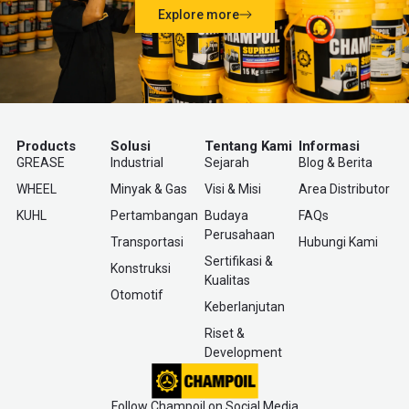
Explore more
Products
Solusi
Tentang Kami
Informasi
GREASE
Industrial
Sejarah
Blog & Berita
WHEEL
Minyak & Gas
Visi & Misi
Area Distributor
KUHL
Pertambangan
Budaya
FAQs
Perusahaan
Transportasi
Hubungi Kami
Sertifikasi &
Konstruksi
Kualitas
Otomotif
Keberlanjutan
Riset &
Development
Follow Champoil on Social Media