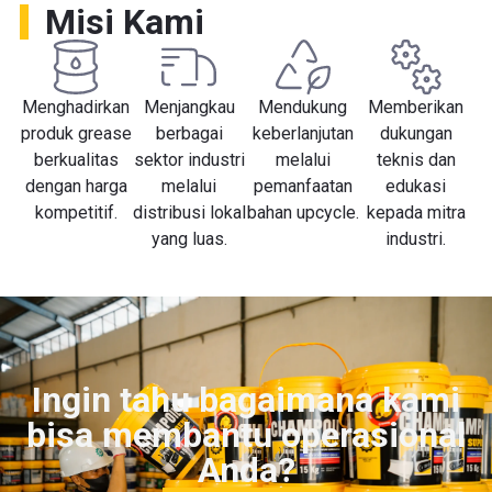
Misi Kami
Menghadirkan
Menjangkau
Mendukung
Memberikan
produk grease
berbagai
keberlanjutan
dukungan
berkualitas
sektor industri
melalui
teknis dan
dengan harga
melalui
pemanfaatan
edukasi
kompetitif.
distribusi lokal
bahan upcycle.
kepada mitra
yang luas.
industri.
Ingin tahu bagaimana kami
bisa membantu operasional
Anda?