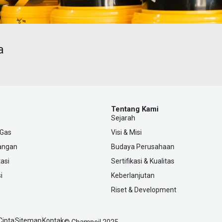
a
Tentang Kami
Sejarah
 Gas
Visi & Misi
angan
Budaya Perusahaan
asi
Sertifikasi & Kualitas
i
Keberlanjutan
Riset & Development
Cipta
Sitemap
Kontak
© Champoil 2025