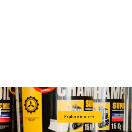
l
Explore more