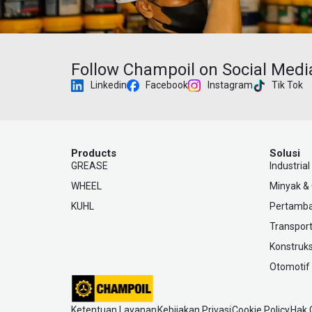
Follow Champoil on Social Medi
Linkedin
Facebook
Instagram
Tik Tok
Products
Solusi
GREASE
Industrial
WHEEL
Minyak &
KUHL
Pertamb
Transport
Konstruks
Otomotif
Ketentuan Layanan
Kebijakan Privasi
Cookie Policy
Hak 