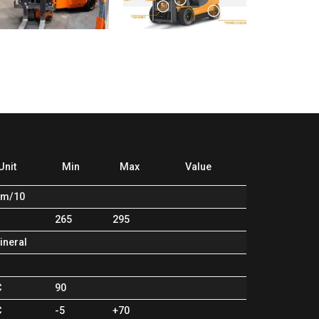
Unit
Min
Max
Value
m/10
265
295
ineral
C
90
C
-5
+70