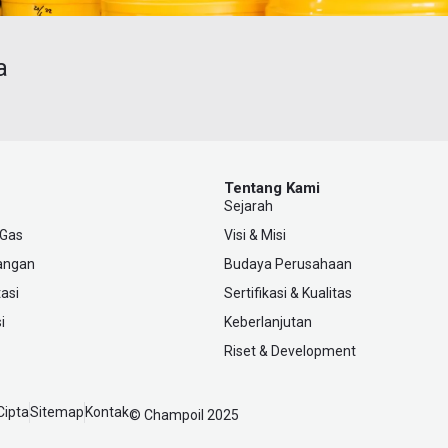
a
Tentang Kami
Sejarah
 Gas
Visi & Misi
angan
Budaya Perusahaan
asi
Sertifikasi & Kualitas
i
Keberlanjutan
Riset & Development
Cipta
Sitemap
Kontak
© Champoil 2025