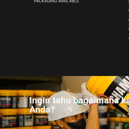
PACKAGING AVAILABLE
Ingin tahu bagaimana k
Anda?