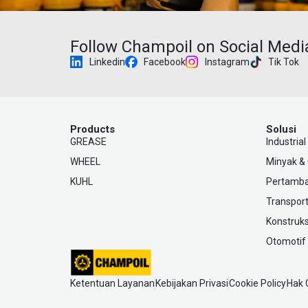
Follow Champoil on Social Medi
Linkedin
Facebook
Instagram
Tik Tok
Products
Solusi
GREASE
Industrial
WHEEL
Minyak &
KUHL
Pertamb
Transport
Konstruks
Otomotif
Ketentuan Layanan
Kebijakan Privasi
Cookie Policy
Hak 