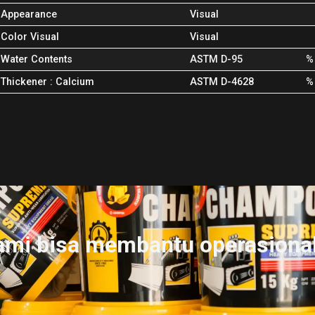
Appearance
Visual
Color Visual
Visual
Water Contents
ASTM D-95
%
Thickener : Calcium
ASTM D-4628
%
ami bisa membantu operasiona