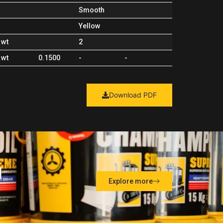
Smooth
Yellow
 wt
2
 wt
0.1500
-
-
Download PDF
l
Explore more