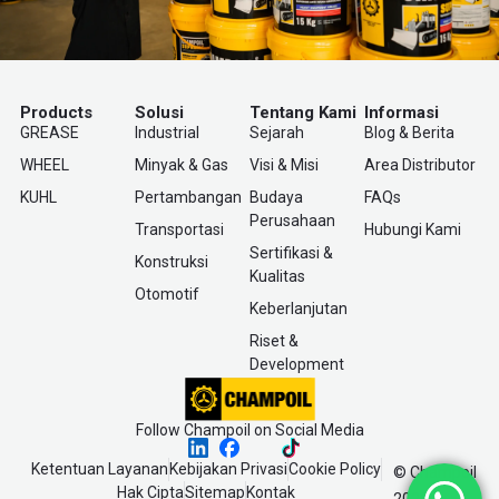
Products
Solusi
Tentang Kami
Informasi
GREASE
Industrial
Sejarah
Blog & Berita
WHEEL
Minyak & Gas
Visi & Misi
Area Distributor
KUHL
Pertambangan
Budaya
FAQs
Perusahaan
Transportasi
Hubungi Kami
Sertifikasi &
Konstruksi
Kualitas
Otomotif
Keberlanjutan
Riset &
Development
Follow Champoil on Social Media
Ketentuan Layanan
Kebijakan Privasi
Cookie Policy
© Champoil
Hak Cipta
Sitemap
Kontak
2025