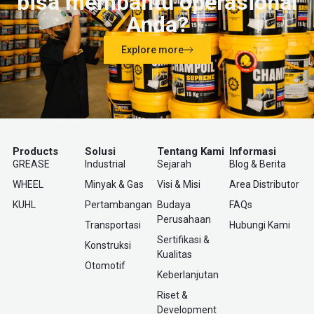
bisa membantu operasional
Anda?
Explore more
Products
Solusi
Tentang Kami
Informasi
GREASE
Industrial
Sejarah
Blog & Berita
WHEEL
Minyak & Gas
Visi & Misi
Area Distributor
KUHL
Pertambangan
Budaya
FAQs
Perusahaan
Transportasi
Hubungi Kami
Sertifikasi &
Konstruksi
Kualitas
Otomotif
Keberlanjutan
Riset &
Development