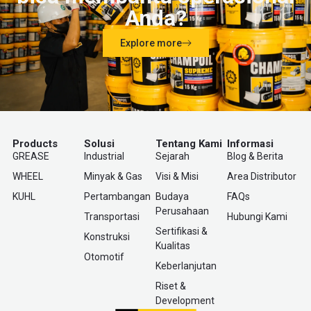
Anda?
Explore more
Products
Solusi
Tentang Kami
Informasi
GREASE
Industrial
Sejarah
Blog & Berita
WHEEL
Minyak & Gas
Visi & Misi
Area Distributor
KUHL
Pertambangan
Budaya
FAQs
Perusahaan
Transportasi
Hubungi Kami
Sertifikasi &
Konstruksi
Kualitas
Otomotif
Keberlanjutan
Riset &
Development