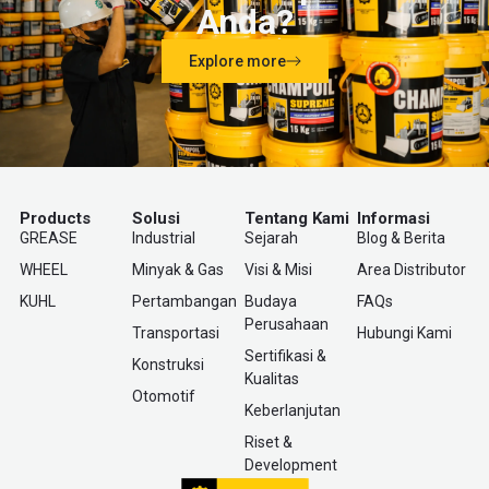
Anda?
Explore more
Products
Solusi
Tentang Kami
Informasi
GREASE
Industrial
Sejarah
Blog & Berita
WHEEL
Minyak & Gas
Visi & Misi
Area Distributor
KUHL
Pertambangan
Budaya
FAQs
Perusahaan
Transportasi
Hubungi Kami
Sertifikasi &
Konstruksi
Kualitas
Otomotif
Keberlanjutan
Riset &
Development