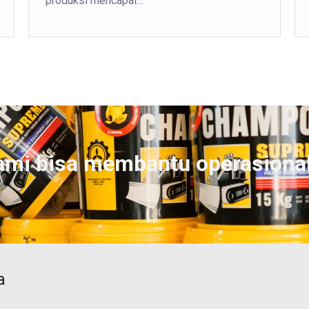
produksi mencapai…
ami bisa membantu operasiona
a