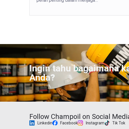
peran penting dalam menjaga…
Ingin tahu bagaimana k
Anda?
Follow Champoil on Social Medi
Linkedin
Facebook
Instagram
Tik Tok