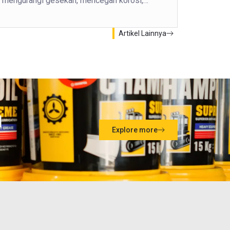
mengurangi gesekan, mencegah korosi,…
Artikel Lainnya
l
Explore more