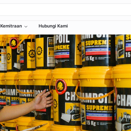
Kemitraan
Hubungi Kami