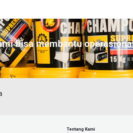
ami bisa membantu operasiona
a
Tentang Kami