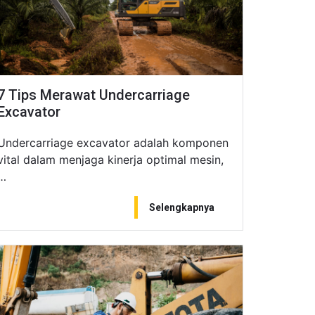
7 Tips Merawat Undercarriage
Excavator
Undercarriage excavator adalah komponen
vital dalam menjaga kinerja optimal mesin,
…
Selengkapnya