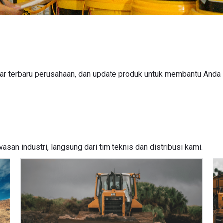
bar terbaru perusahaan, dan update produk untuk membantu And
san industri, langsung dari tim teknis dan distribusi kami.