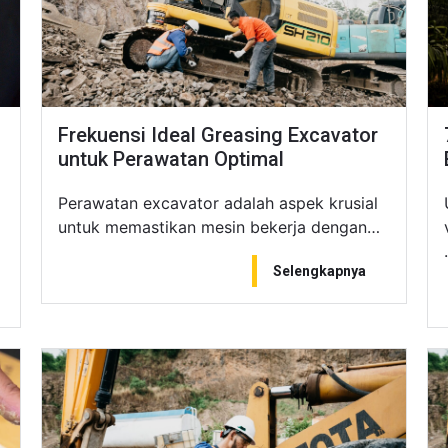
Frekuensi Ideal Greasing Excavator
untuk Perawatan Optimal
Perawatan excavator adalah aspek krusial
untuk memastikan mesin bekerja dengan…
Selengkapnya