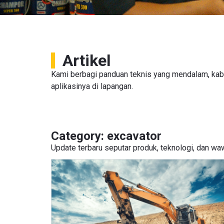
Artikel
Kami berbagi panduan teknis yang mendalam, ka
aplikasinya di lapangan.
Category: excavator
Update terbaru seputar produk, teknologi, dan wawa