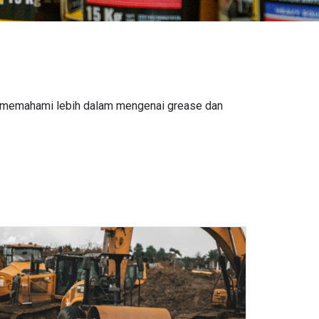
a memahami lebih dalam mengenai grease dan