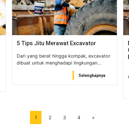
5 Tips Jitu Merawat Excavator
Dari yang berat hingga kompak, excavator
dibuat untuk menghadapi lingkungan…
Selengkapnya
1
2
3
4
»