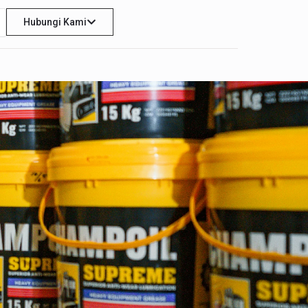
Hubungi Kami