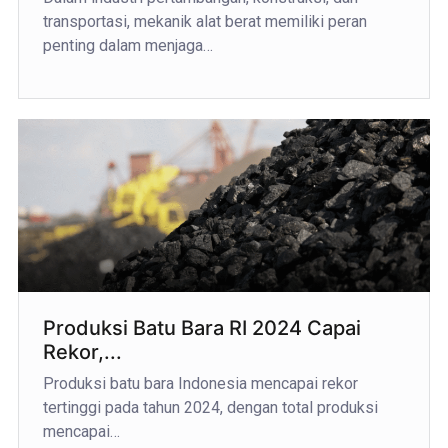
transportasi, mekanik alat berat memiliki peran
penting dalam menjaga…
Produksi Batu Bara RI 2024 Capai
Rekor,...
Produksi batu bara Indonesia mencapai rekor
tertinggi pada tahun 2024, dengan total produksi
mencapai…