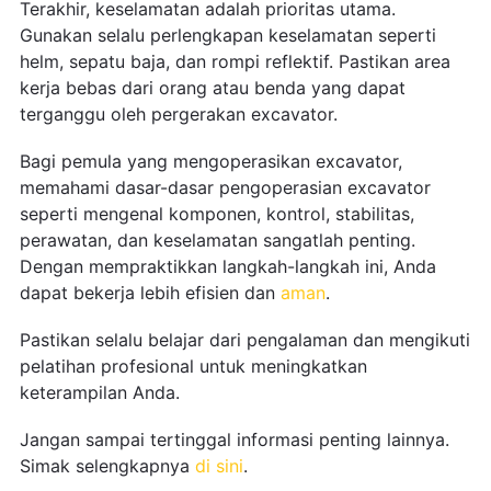
Terakhir, keselamatan adalah prioritas utama.
Gunakan selalu perlengkapan keselamatan seperti
helm, sepatu baja, dan rompi reflektif. Pastikan area
kerja bebas dari orang atau benda yang dapat
terganggu oleh pergerakan excavator.
Bagi pemula yang mengoperasikan excavator,
memahami dasar-dasar pengoperasian excavator
seperti mengenal komponen, kontrol, stabilitas,
perawatan, dan keselamatan sangatlah penting.
Dengan mempraktikkan langkah-langkah ini, Anda
dapat bekerja lebih efisien dan
aman
.
Pastikan selalu belajar dari pengalaman dan mengikuti
pelatihan profesional untuk meningkatkan
keterampilan Anda.
Jangan sampai tertinggal informasi penting lainnya.
Simak selengkapnya
di sini
.