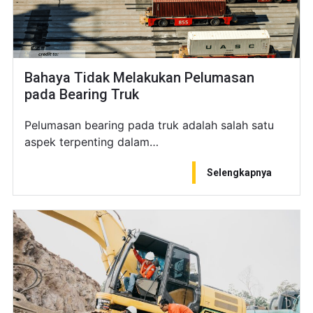
Bahaya Tidak Melakukan Pelumasan
pada Bearing Truk
Pelumasan bearing pada truk adalah salah satu
aspek terpenting dalam…
Selengkapnya