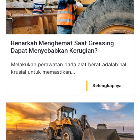
Benarkah Menghemat Saat Greasing
Dapat Menyebabkan Kerugian?
Melakukan perawatan pada alat berat adalah hal
krusial untuk memastikan…
Selengkapnya