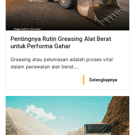
Pentingnya Rutin Greasing Alat Berat
untuk Performa Gahar
Greasing atau pelumasan adalah proses vital
dalam perawatan alat berat.…
Selengkapnya