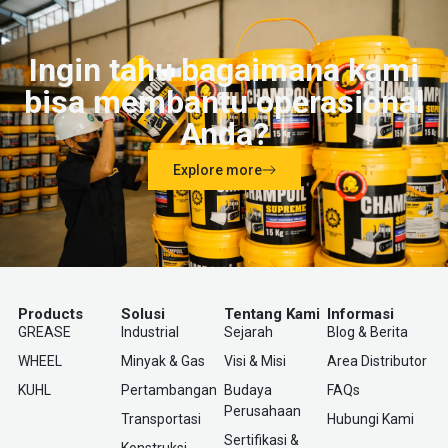
Ingin tahu bagaimana kami
bisa membantu operasional
Anda?
Explore more
Products
Solusi
Tentang Kami
Informasi
GREASE
Industrial
Sejarah
Blog & Berita
WHEEL
Minyak & Gas
Visi & Misi
Area Distributor
KUHL
Pertambangan
Budaya
FAQs
Perusahaan
Transportasi
Hubungi Kami
Sertifikasi &