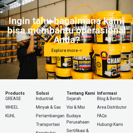
Ingin tahu bagaimana kami
bisa membantu operasional
Anda?
Explore more
Products
Solusi
Tentang Kami
Informasi
GREASE
Industrial
Sejarah
Blog & Berita
WHEEL
Minyak & Gas
Visi & Misi
Area Distributor
KUHL
Pertambangan
Budaya
FAQs
Perusahaan
Transportasi
Hubungi Kami
Sertifikasi &