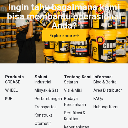
Ingin tahu bagaimana kami
bisa membantu operasional
Anda?
Explore more
Products
Solusi
Tentang Kami
Informasi
GREASE
Industrial
Sejarah
Blog & Berita
WHEEL
Minyak & Gas
Visi & Misi
Area Distributor
KUHL
Pertambangan
Budaya
FAQs
Perusahaan
Transportasi
Hubungi Kami
Sertifikasi &
Konstruksi
Kualitas
Otomotif
Keberlanjutan