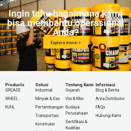
Ingin tahu bagaimana kami
bisa membantu operasional
Anda?
Explore more
Products
Solusi
Tentang Kami
Informasi
GREASE
Industrial
Sejarah
Blog & Berita
WHEEL
Minyak & Gas
Visi & Misi
Area Distributor
KUHL
Pertambangan
Budaya
FAQs
Perusahaan
Transportasi
Hubungi Kami
Sertifikasi &
Konstruksi
Kualitas