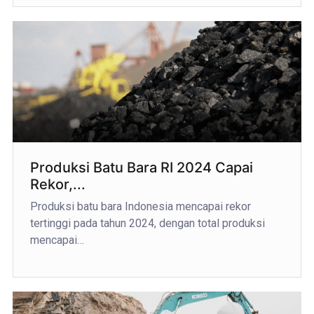
Produksi Batu Bara RI 2024 Capai
Rekor,...
Produksi batu bara Indonesia mencapai rekor
tertinggi pada tahun 2024, dengan total produksi
mencapai…