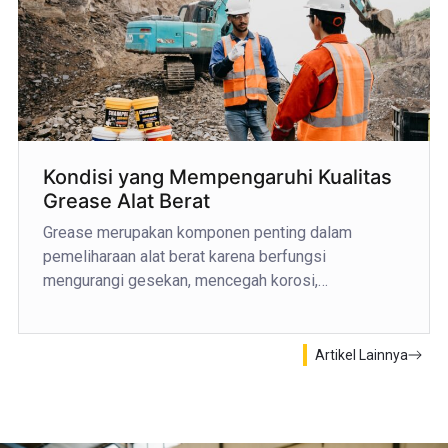
Kondisi yang Mempengaruhi Kualitas
Grease Alat Berat
Grease merupakan komponen penting dalam
pemeliharaan alat berat karena berfungsi
mengurangi gesekan, mencegah korosi,…
Artikel Lainnya