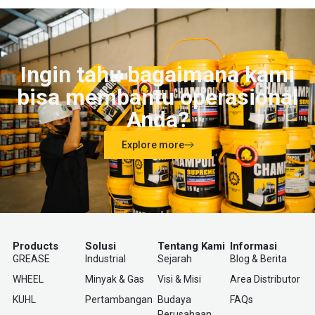
Ingin tahu bagaimana kami
bisa membantu operasional
Anda?
Explore more
Products
Solusi
Tentang Kami
Informasi
GREASE
Industrial
Sejarah
Blog & Berita
WHEEL
Minyak & Gas
Visi & Misi
Area Distributor
KUHL
Pertambangan
Budaya
FAQs
Perusahaan