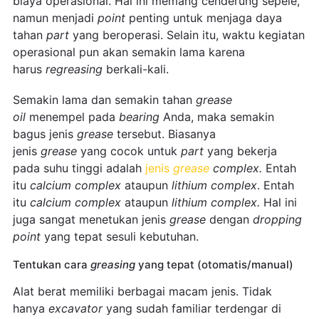
biaya operasional. Hal ini memang cenderung sepele,
namun menjadi
point
penting untuk menjaga daya
tahan
part
yang beroperasi. Selain itu, waktu kegiatan
operasional pun akan semakin lama karena
harus
regreasing
berkali-kali.
Semakin lama dan semakin tahan
grease
oil
menempel pada
bearing
Anda, maka semakin
bagus jenis
grease
tersebut. Biasanya
jenis
grease
yang cocok untuk
part
yang bekerja
pada suhu tinggi adalah
jenis
grease
complex.
Entah
itu
calcium complex
ataupun
lithium complex
.
Entah
itu
calcium complex
ataupun
lithium complex.
Hal ini
juga sangat menetukan jenis
grease
dengan
dropping
point
yang tepat sesuli kebutuhan.
Tentukan cara
greasing
yang tepat (otomatis/manual)
Alat berat memiliki berbagai macam jenis. Tidak
hanya
excavator
yang sudah familiar terdengar di