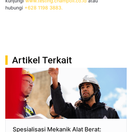
kunjungi
www.testing.champoil.co.id
atau
hubungi
+628 1198 3883.
Artikel Terkait
Spesialisasi Mekanik Alat Berat: