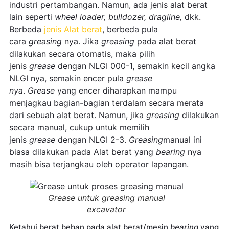
industri pertambangan. Namun, ada jenis alat berat
lain seperti
wheel loader, bulldozer, dragline,
dkk.
Berbeda
jenis Alat berat
, berbeda pula
cara
greasing
nya. Jika
greasing
pada alat berat
dilakukan secara otomatis, maka pilih
jenis
grease
dengan NLGI 000-1, semakin kecil angka
NLGI nya, semakin encer pula
grease
nya
.
Grease
yang encer diharapkan mampu
menjagkau bagian-bagian terdalam secara merata
dari sebuah alat berat. Namun, jika
greasing
dilakukan
secara manual, cukup untuk memilih
jenis
grease
dengan NLGI 2-3.
Greasing
manual ini
biasa dilakukan pada Alat berat yang
bearing
nya
masih bisa terjangkau oleh operator lapangan.
Grease untuk greasing manual
excavator
Ketahui berat beban pada alat berat/mesin
bearing
yang