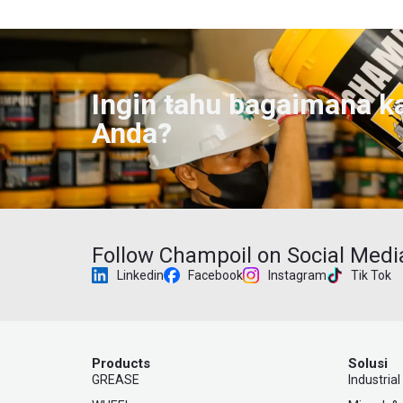
Ingin tahu bagaimana k
Anda?
Follow Champoil on Social Medi
Linkedin
Facebook
Instagram
Tik Tok
Products
Solusi
GREASE
Industrial