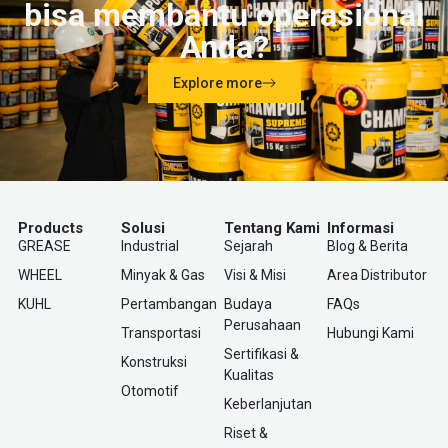
bisa membantu operasional
Anda?
Explore more
Products
Solusi
Tentang Kami
Informasi
GREASE
Industrial
Sejarah
Blog & Berita
WHEEL
Minyak & Gas
Visi & Misi
Area Distributor
KUHL
Pertambangan
Budaya
FAQs
Perusahaan
Transportasi
Hubungi Kami
Sertifikasi &
Konstruksi
Kualitas
Otomotif
Keberlanjutan
Riset &