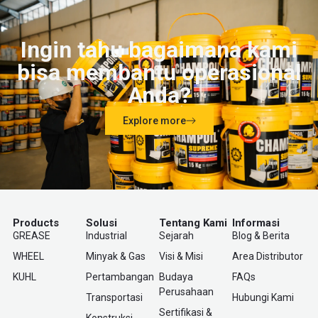
Ingin tahu bagaimana kami
bisa membantu operasional
Anda?
Explore more
Products
Solusi
Tentang Kami
Informasi
GREASE
Industrial
Sejarah
Blog & Berita
WHEEL
Minyak & Gas
Visi & Misi
Area Distributor
KUHL
Pertambangan
Budaya
FAQs
Perusahaan
Transportasi
Hubungi Kami
Sertifikasi &