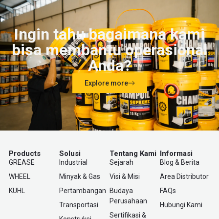
Ingin tahu bagaimana kami
bisa membantu operasional
Anda?
Explore more
Products
Solusi
Tentang Kami
Informasi
GREASE
Industrial
Sejarah
Blog & Berita
WHEEL
Minyak & Gas
Visi & Misi
Area Distributor
KUHL
Pertambangan
Budaya
FAQs
Perusahaan
Transportasi
Hubungi Kami
Sertifikasi &