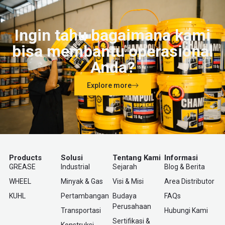
Ingin tahu bagaimana kami
bisa membantu operasional
Anda?
Explore more
Products
Solusi
Tentang Kami
Informasi
GREASE
Industrial
Sejarah
Blog & Berita
WHEEL
Minyak & Gas
Visi & Misi
Area Distributor
KUHL
Pertambangan
Budaya
FAQs
Perusahaan
Transportasi
Hubungi Kami
Sertifikasi &