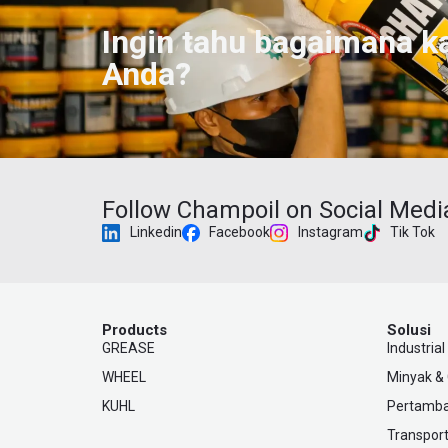
Ingin tahu bagaimana k
Anda?
Follow Champoil on Social Medi
Linkedin
Facebook
Instagram
Tik Tok
Products
Solusi
GREASE
Industrial
WHEEL
Minyak &
KUHL
Pertamb
Transport