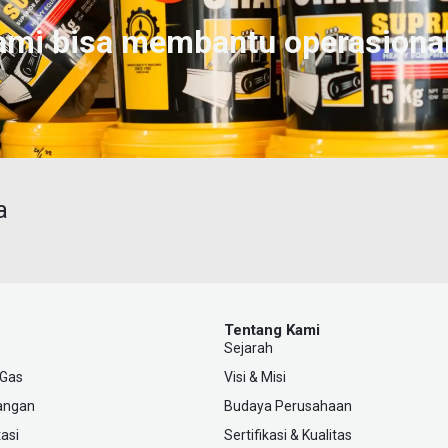
ami bisa membantu operasiona
a
Tentang Kami
Sejarah
 Gas
Visi & Misi
angan
Budaya Perusahaan
asi
Sertifikasi & Kualitas