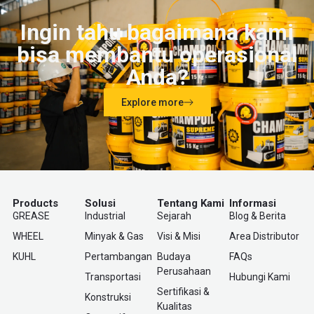
Ingin tahu bagaimana kami
bisa membantu operasional
Anda?
Explore more
Products
Solusi
Tentang Kami
Informasi
GREASE
Industrial
Sejarah
Blog & Berita
WHEEL
Minyak & Gas
Visi & Misi
Area Distributor
KUHL
Pertambangan
Budaya
FAQs
Perusahaan
Transportasi
Hubungi Kami
Sertifikasi &
Konstruksi
Kualitas