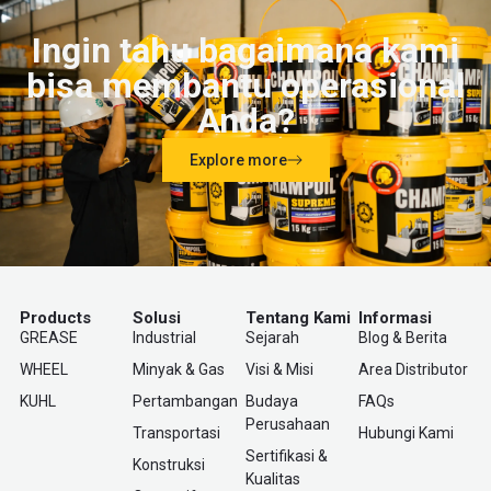
Ingin tahu bagaimana kami
bisa membantu operasional
Anda?
Explore more
Products
Solusi
Tentang Kami
Informasi
GREASE
Industrial
Sejarah
Blog & Berita
WHEEL
Minyak & Gas
Visi & Misi
Area Distributor
KUHL
Pertambangan
Budaya
FAQs
Perusahaan
Transportasi
Hubungi Kami
Sertifikasi &
Konstruksi
Kualitas