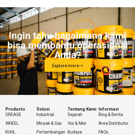
Ingin tahu bagaimana kami
bisa membantu operasional
Anda?
Explore more
Products
Solusi
Tentang Kami
Informasi
GREASE
Industrial
Sejarah
Blog & Berita
WHEEL
Minyak & Gas
Visi & Misi
Area Distributor
KUHL
Pertambangan
Budaya
FAQs