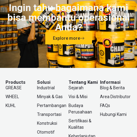
Ingin tahu bagaimana kami
bisa membantu operasional
Anda?
Explore more
Products
Solusi
Tentang Kami
Informasi
GREASE
Industrial
Sejarah
Blog & Berita
WHEEL
Minyak & Gas
Visi & Misi
Area Distributor
KUHL
Pertambangan
Budaya
FAQs
Perusahaan
Transportasi
Hubungi Kami
Sertifikasi &
Konstruksi
Kualitas
Otomotif
Keberlanjutan