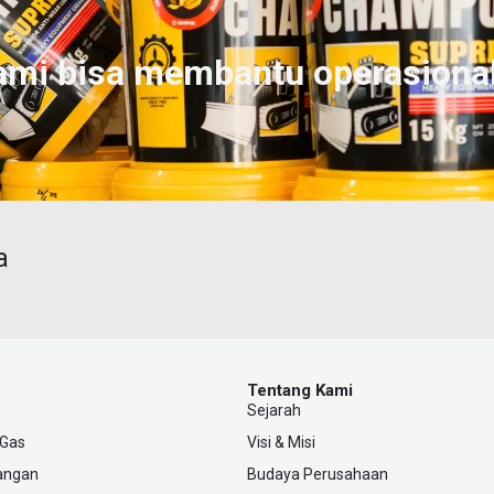
ami bisa membantu operasiona
a
Tentang Kami
Sejarah
 Gas
Visi & Misi
angan
Budaya Perusahaan