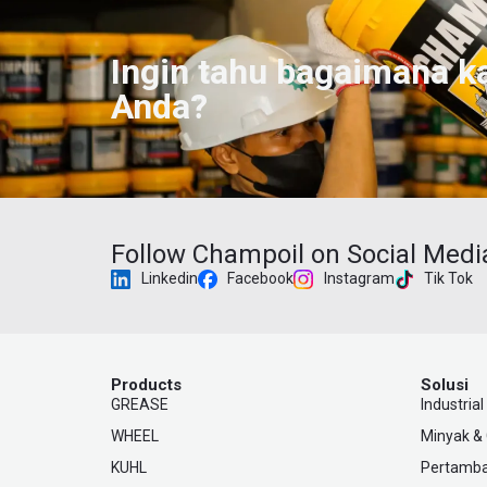
Ingin tahu bagaimana k
Anda?
Follow Champoil on Social Medi
Linkedin
Facebook
Instagram
Tik Tok
Products
Solusi
GREASE
Industrial
WHEEL
Minyak &
KUHL
Pertamb