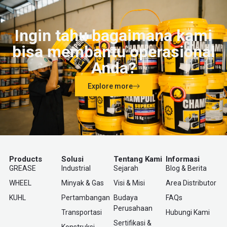
Ingin tahu bagaimana kami
bisa membantu operasional
Anda?
Explore more
Products
Solusi
Tentang Kami
Informasi
GREASE
Industrial
Sejarah
Blog & Berita
WHEEL
Minyak & Gas
Visi & Misi
Area Distributor
KUHL
Pertambangan
Budaya
FAQs
Perusahaan
Transportasi
Hubungi Kami
Sertifikasi &