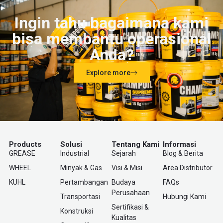
Ingin tahu bagaimana kami
bisa membantu operasional
Anda?
Explore more
Products
Solusi
Tentang Kami
Informasi
GREASE
Industrial
Sejarah
Blog & Berita
WHEEL
Minyak & Gas
Visi & Misi
Area Distributor
KUHL
Pertambangan
Budaya
FAQs
Perusahaan
Transportasi
Hubungi Kami
Sertifikasi &
Konstruksi
Kualitas