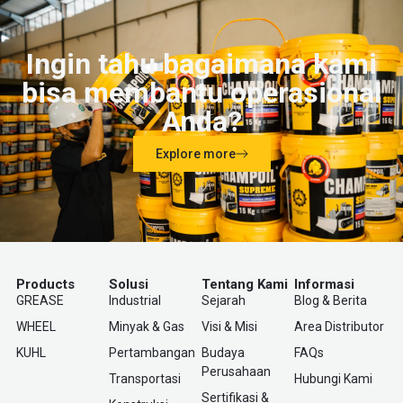
Ingin tahu bagaimana kami
bisa membantu operasional
Anda?
Explore more
Products
Solusi
Tentang Kami
Informasi
GREASE
Industrial
Sejarah
Blog & Berita
WHEEL
Minyak & Gas
Visi & Misi
Area Distributor
KUHL
Pertambangan
Budaya
FAQs
Perusahaan
Transportasi
Hubungi Kami
Sertifikasi &