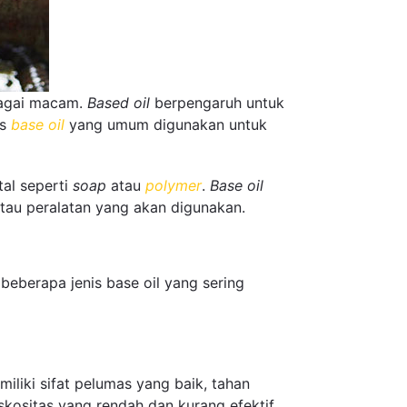
agai macam.
Based oil
berpengaruh untuk
is
base oil
yang umum digunakan untuk
al seperti
soap
atau
polymer
.
Base oil
tau peralatan yang akan digunakan.
eberapa jenis base oil yang sering
liki sifat pelumas yang baik, tahan
iskositas yang rendah dan kurang efektif