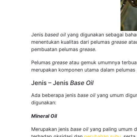
Jenis
based oil
yang digunakan sebagai baha
menentukan kualitas dari pelumas
grease
atau
pembuatan pelumas
grease.
Pelumas
grease
atau gemuk umumnya terbua
merupakan komponen utama dalam pelumas
Jenis – Jenis
Base Oil
Ada beberapa jenis
base oil
yang umum diguna
digunakan:
Mineral Oil
Merupakan jenis
base oil
yang paling umum di
terhadap oksidasi dan
perubahan suhu
, sert