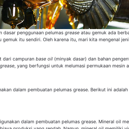
n dasar penggunaan pelumas
grease
atau gemuk ada berb
 gemuk itu sendiri. Oleh karena itu, mari kita mengenal jen
t dari campuran
base oil
(minyak dasar) dan bahan pengent
grease
, yang berfungsi untuk melumasi permukaan mesin a
kan dalam pembuatan pelumas grease. Berikut ini adalah b
gunakan dalam pembuatan pelumas grease. Mineral oil memi
a biaya produksi yang rendah. Namun, mineral oil memiliki v