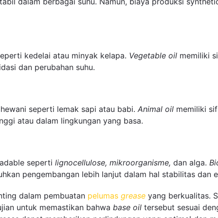
stabil dalam berbagai suhu. Namun, biaya produksi syntheti
eperti kedelai atau minyak kelapa.
Vegetable oil
memiliki s
dasi dan perubahan suhu.
u hewani seperti lemak sapi atau babi.
Animal oil
memiliki si
nggi atau dalam lingkungan yang basa.
radable seperti
lignocellulose, mikroorganisme,
dan alga.
Bi
an pengembangan lebih lanjut dalam hal stabilitas dan ef
enting dalam pembuatan
pelumas
grease
yang berkualitas. 
gujian untuk memastikan bahwa
base oil
tersebut sesuai den