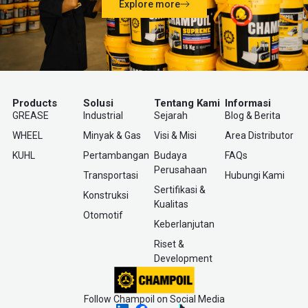
Explore more
Products
Solusi
Tentang Kami
Informasi
GREASE
Industrial
Sejarah
Blog & Berita
WHEEL
Minyak & Gas
Visi & Misi
Area Distributor
KUHL
Pertambangan
Budaya
FAQs
Perusahaan
Transportasi
Hubungi Kami
Sertifikasi &
Konstruksi
Kualitas
Otomotif
Keberlanjutan
Riset &
Development
Follow Champoil on Social Media