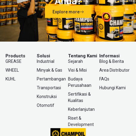
Anda?
Explore more
Products
Solusi
Tentang Kami
Informasi
GREASE
Industrial
Sejarah
Blog & Berita
WHEEL
Minyak & Gas
Visi & Misi
Area Distributor
KUHL
Pertambangan
Budaya
FAQs
Perusahaan
Transportasi
Hubungi Kami
Sertifikasi &
Konstruksi
Kualitas
Otomotif
Keberlanjutan
Riset &
Development